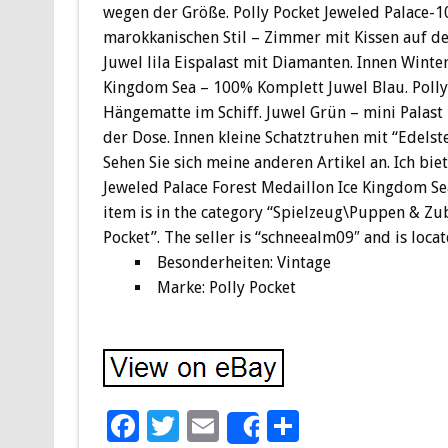
wegen der Größe. Polly Pocket Jeweled Palace-1
marokkanischen Stil – Zimmer mit Kissen auf de
Juwel lila Eispalast mit Diamanten. Innen Winter
Kingdom Sea – 100% Komplett Juwel Blau. Polly 
Hängematte im Schiff. Juwel Grün – mini Pala
der Dose. Innen kleine Schatztruhen mit “Edelst
Sehen Sie sich meine anderen Artikel an. Ich bie
Jeweled Palace Forest Medaillon Ice Kingdom Sea
item is in the category “Spielzeug\Puppen & 
Pocket”. The seller is “schneealm09″ and is loc
Besonderheiten: Vintage
Marke: Polly Pocket
F
T
E
S
Share